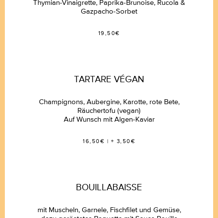
Thymian-Vinaigrette, Paprika-Brunoise, Rucola &
Gazpacho-Sorbet
19,50€
TARTARE VÉGAN
Champignons, Aubergine, Karotte, rote Bete,
Räuchertofu (vegan)
Auf Wunsch mit Algen-Kaviar
16,50€ | + 3,50€
BOUILLABAISSE
BISTRO CARMAGNOLE
mit Muscheln, Garnele, Fischfilet und Gemüse,