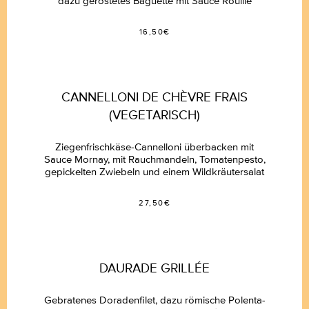
dazu geröstetes Baguette mit Sauce Rouille
LA CARTE
16,50€
LE DÉJEUNER DÉRANGÉ -
MITTAGSTISCH
CANNELLONI DE CHÈVRE FRAIS
(VEGETARISCH)
RÉSERVATION
Ziegenfrischkäse-Cannelloni überbacken mit
GUTSCHEIN
Sauce Mornay, mit Rauchmandeln, Tomatenpesto,
gepickelten Zwiebeln und einem Wildkräutersalat
VERMIETUNG UNSERER RÄUME &
27,50€
CATERING
BULLETIN
DAURADE GRILLÉE
Gebratenes Doradenfilet, dazu römische Polenta-