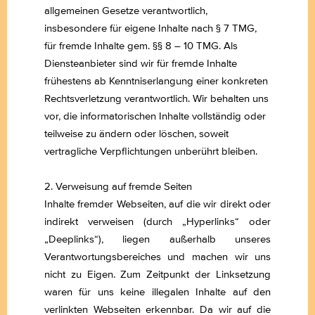
allgemeinen Gesetze verantwortlich,
insbesondere für eigene Inhalte nach
§ 7 TMG
,
für fremde Inhalte gem.
§§ 8 – 10 TMG
. Als
Diensteanbieter sind wir für fremde Inhalte
frühestens ab Kenntniserlangung einer konkreten
Rechtsverletzung verantwortlich. Wir behalten uns
vor, die informatorischen Inhalte vollständig oder
teilweise zu ändern oder löschen, soweit
vertragliche Verpflichtungen unberührt bleiben.
BISTRO CARMAGNOLE
2. Verweisung auf fremde Seiten
LA CARTE
Inhalte fremder Webseiten, auf die wir direkt oder
indirekt verweisen (durch „Hyperlinks“ oder
LE DÉJEUNER DÉRANGÉ -
„Deeplinks“), liegen außerhalb unseres
Verantwortungsbereiches und machen wir uns
MITTAGSTISCH
nicht zu Eigen. Zum Zeitpunkt der Linksetzung
waren für uns keine illegalen Inhalte auf den
RÉSERVATION
verlinkten Webseiten erkennbar. Da wir auf die